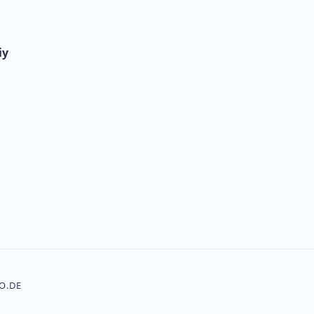
iy
O.DE