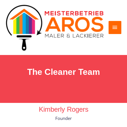
The Cleaner Team
Kimberly Rogers
Founder